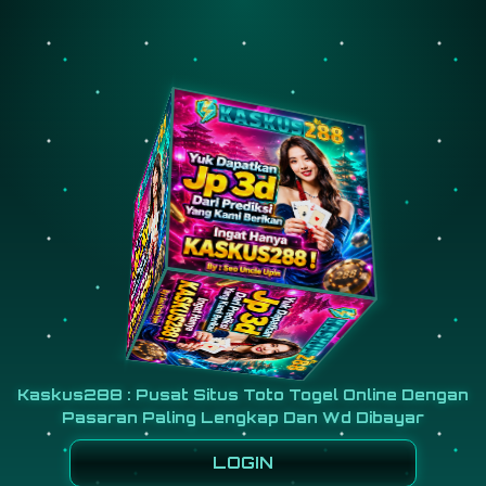
Kaskus288 : Pusat Situs Toto Togel Online Dengan
Pasaran Paling Lengkap Dan Wd Dibayar
LOGIN